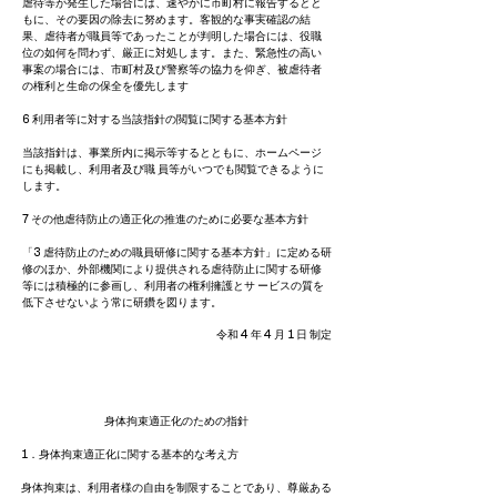
虐待等が発生した場合には、速やかに市町村に報告するとと
もに、その要因の除去に努めます。客観的な事実確認の結
果、虐待者が職員等であったことが判明した場合には、役職
位の如何を問わず、厳正に対処します。また、緊急性の高い
事案の場合には、市町村及び警察等の協力を仰ぎ、被虐待者
の権利と生命の保全を優先します
6 利用者等に対する当該指針の閲覧に関する基本方針
当該指針は、事業所内に掲示等するとともに、ホームページ
にも掲載し、利用者及び職 員等がいつでも閲覧できるように
します。
7 その他虐待防止の適正化の推進のために必要な基本方針
「3 虐待防止のための職員研修に関する基本方針」に定める研
修のほか、外部機関により提供される虐待防止に関する研修
等には積極的に参画し、利用者の権利擁護とサ ービスの質を
低下させないよう常に研鑽を図ります。
令和 4 年 4 月 1 日 制定
身体拘束適正化のための指針
1．身体拘束適正化に関する基本的な考え方
身体拘束は、利用者様の自由を制限することであり、尊厳ある