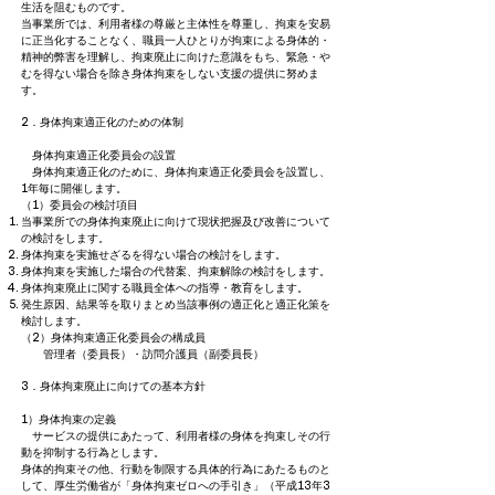
生活を阻むものです。
当事業所では、利用者様の尊厳と主体性を尊重し、拘束を安易
に正当化することなく、職員一人ひとりが拘束による身体的・
精神的弊害を理解し、拘束廃止に向けた意識をもち、緊急・や
むを得ない場合を除き身体拘束をしない支援の提供に努めま
す。
2．身体拘束適正化のための体制
身体拘束適正化委員会の設置
身体拘束適正化のために、身体拘束適正化委員会を設置し、
1年毎に開催します。
（1）委員会の検討項目
当事業所での身体拘束廃止に向けて現状把握及び改善について
の検討をします。
身体拘束を実施せざるを得ない場合の検討をします。
身体拘束を実施した場合の代替案、拘束解除の検討をします。
身体拘束廃止に関する職員全体への指導・教育をします。
発生原因、結果等を取りまとめ当該事例の適正化と適正化策を
検討します。
（2）身体拘束適正化委員会の構成員
管理者（委員長）・訪問介護員（副委員長）
3．身体拘束廃止に向けての基本方針
1）身体拘束の定義
サービスの提供にあたって、利用者様の身体を拘束しその行
動を抑制する行為とします。
身体的拘束その他、行動を制限する具体的行為にあたるものと
して、厚生労働省が「身体拘束ゼロへの手引き」（平成13年3