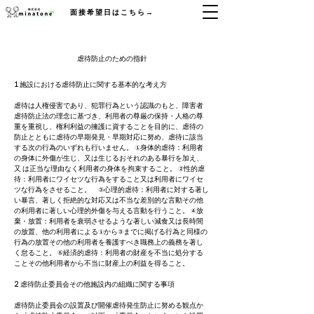
面接希望日はこちら→
​虐待防止のための指針​
1​ 施設における虐待防止に関する基本的な考え方
虐待は人権侵害であり、犯罪行為という認識のもと、障害者
虐待防止法の理念に基づき、利用者の尊厳の保持・人格の尊
重を重視し、権利利益の擁護に資することを目的に、虐待の
防止とともに虐待の早期発見・早期対応に努め、虐待に該当
する次の行為のいずれも行いません。 ①身体的虐待：利用者
の身体に外傷が生じ、又は生じるおそれのある暴行を加え、
又 は正当な理由なく利用者の身体を拘束すること。 ②性的虐
待：利用者にワイセツな行為をすること又は利用者にワイセ
ツな行為をさせること。 ③心理的虐待：利用者に対する著し
い暴言、著しく拒絶的な対応又は不当な差別的な言動その他
の利用者に著しい心理的外傷を与える言動を行うこと。 ④放
棄・放置：利用者を衰弱させるような著しい減食又は長時間
の放置、他の利用者による①から③までに掲げる行為と同様の
行為の放置その他の利用者を養護すべき職務上の義務を著し
く怠ること。 ⑤経済的虐待：利用者の財産を不当に処分する
ことその他利用者から不当に財産上の利益を得ること。
2 虐待防止委員会その他施設内の組織に関する事項
虐待防止委員会の設置及び開催虐待発生防止に努める観点か