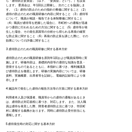
ら「虐待防止委員会」（以下、「委員会」という。）を設置
します。 委員会は、年1回以上開催し、次のことを協議しま
す。 （1）虐待の防止のための指針の整備に関すること （2）
虐待の防止のための職員研修の内容に関すること （3）虐待等
について、職員が相談・報告できる体制整備に関すること
（4）職員が虐待等を把握した場合に、市町村への通報が迅速
かつ適切に行われるための方法に関すること （5）虐待等が発
生した場合、その発生原因等の分析から得られる再発の確実
な防止策に関すること （6）再発の防止策を講じた際に、その
効果についての評価に関すること
3 虐待防止のための職員研修に関する基本方針
虐待防止のための職員研修を原則年1回および職員採用時に実
施します。研修内容は、基礎的内容等の適切な知識を普及・
啓発するものであるとともに、本指針に基づき、権利擁護及
び虐待防止を徹底します。研修の実施内容については、研修
資料、実施概要、出席者等を記録し、電磁的記録等により保
存します
4 施設内で発生した虐待の報告方法等の方策に関する基本方針
利用者本人及び保護者、職員等からの虐待の通報があるとき
は、虐待防止対応規程に基づき、対応します。 また、法人職
員は虐待を発見した際、障害者虐待防止法に基づき、市区町
村に通報する義務があります。同時に虐待防止受付担当にも
通報します。
5 虐待発生時の対応に関する基本方針