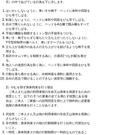
月）の中であげている行為を下に示します。
はいかいしないように、車いすや椅子・ベッドに体幹や四肢を
ひも等でしばる。
転落しないように、ベッドに体幹や四肢をひも等でしばる。
自分で降りられないように、ベッドを4点柵で囲み柵をすべて
ひも等でしばる。
手指の機能を制限するミトン型の手袋等をつける。
車いす・椅子からずり落ちたり立ち上がったりしないように、
Y字型抑制帯や腰ベルト、車いすテーブルをつける。
立ち上がる能力のある人の立ち上がりを妨げるような椅子を使
用する。
脱衣やオムツ外しを制限する為に、介護衣(つなぎ服)を着せ
る。
他人への迷惑行為を防ぐ為に、ベッド等に体幹や四肢をひも等
でしばる。
行動を落ち着かせる為に、向精神薬を過剰に服用させる。
自分の意志で開けることのできない居室等に隔離する。
2）やむを得ず身体拘束を行う場合
ご本人または他の利用者様の生命又は身体を保護するための
措置として、以下の 3 つの要素の全てを満たす状態にある場
合は、ご本人・ご家族への説明同意を得た上で例外的に必要最
低限の身体拘束を行うことがあります。
切迫性：ご本人さん又は他の利用者様の生命又は身体を危険に
さらさないこと。
非代替性：身体拘束その他の行動制限を行う以外に代替法がな
いこと。
一時性：身体拘束その他の行動制限が一時的なものであるこ