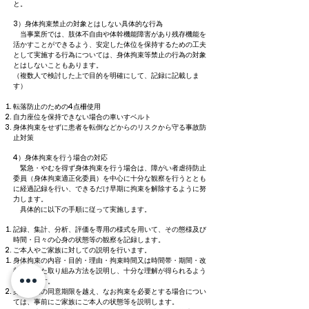
と。
3）身体拘束禁止の対象とはしない具体的な行為
当事業所では、肢体不自由や体幹機能障害があり残存機能を
活かすことができるよう、安定した体位を保持するための工夫
として実施する行為については、身体拘束等禁止の行為の対象
とはしないこともあります。
（複数人で検討した上で目的を明確にして、記録に記載しま
す）
転落防止のための4点柵使用
自力座位を保持できない場合の車いすベルト
身体拘束をせずに患者を転倒などからのリスクから守る事故防
止対策
4）身体拘束を行う場合の対応
緊急・やむを得ず身体拘束を行う場合は、障がい者虐待防止
委員（身体拘束適正化委員）を中心に十分な観察を行うととも
に経過記録を行い、できるだけ早期に拘束を解除するように努
力します。
具体的に以下の手順に従って実施します。
記録、集計、分析、評価を専用の様式を用いて、その態様及び
時間・日々の心身の状態等の観察を記録します。
ご本人やご家族に対しての説明を行います。
身体拘束の内容・目的・理由・拘束時間又は時間帯・期間・改
善に向けた取り組み方法を説明し、十分な理解が得られるよう
に努めます。
身体拘束の同意期限を越え、なお拘束を必要とする場合につい
ては、事前にご家族にご本人の状態等を説明します。